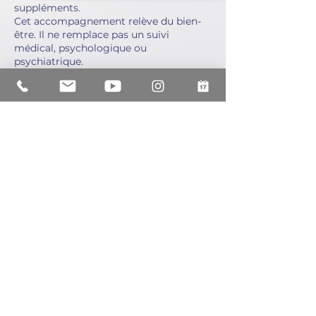
suppléments.
Cet accompagnement relève du bien-
être. Il ne remplace pas un suivi
médical, psychologique ou
psychiatrique.
Politique d'annulation
Toute annulation ou reprogrammation
doit être effectuée au moins 24 heures
avant l'heure de début de la séance ou
de l'atelier. Passé ce délai, la prestation
reste due dans son intégralité et ne
pourra être ni remboursée ni reportée,
sauf cas de force majeure dûment
justifié. En cas de retard du client, la
séance débute et se termine à l'heure
initialement prévue, sans prolongation.
Les réservations sont ouvertes jusqu'à
60 jours à l'avance et peuvent être
effectuées en ligne jusqu'à 4 heures