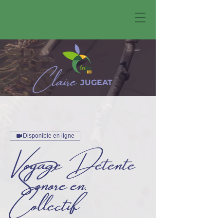
Claire
JUGEAT
Disponible en ligne
Voyage Détente
Sonore en.
Collectif