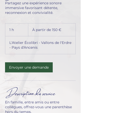
Partagez une expérience sonore
immersive favorisant détente,
reconnexion et convivialité.
À
partir
1 h
1
À partir de 150 €
de
150
euros
L'Atelier Écolibri - Vallons de l'Erdre
- Pays d'Ancenis
Envoyer une demande
Description du service
En famille, entre amis ou entre
collègues, offrez-vous une parenthèse
hors du temps.