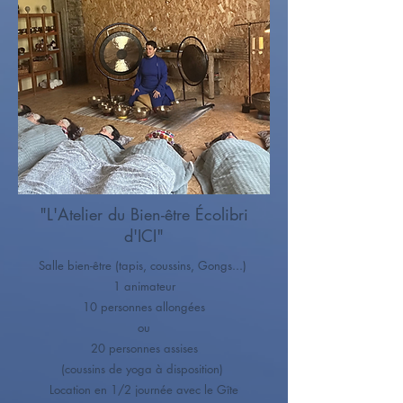
"L'Atelier du Bien-être Écolibri
d'ICI"
Salle bien-être (tapis, coussins, Gongs...)
1 animateur
10 personnes allongées
ou
20 personnes assises
(coussins de yoga à disposition)
Location en 1/2 journée avec le Gîte