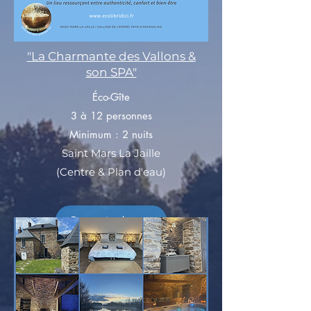
"La Charmante des Vallons &
son SPA"
Éco-Gîte
3 à 12 personnes
Minimum : 2 nuits
Saint Mars La Jaille
(Centre & Plan d'eau)
En savoir plus >>