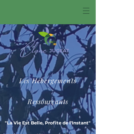
Claire
JUGEAT
Les Hébergements
R
essourçants
"La Vie Est Belle, Profite de l'Instant"