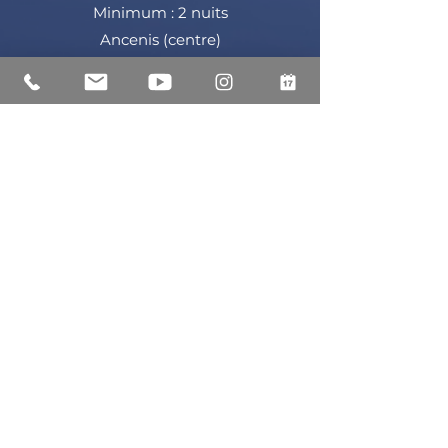
Minimum : 2 nuits
Ancenis (centre)
En savoir plus >>
"Le Nid Douillet"
Plein Centre ville Ancenis 44150