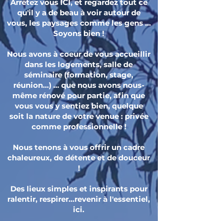
Arrêtez vous ICI, et regardez tout ce
qu'il y a de beau à voir autour de
vous, les paysages comme les gens ...
Soyons bien !
Nous avons à coeur de vous accueillir
dans les logements, salle de
séminaire (formation, stage,
réunion...) ... que nous avons nous-
même rénové pour partie, afin que
vous vous y sentiez bien, quelque
soit la nature de votre venue : privée
comme professionnelle !
Nous tenons à vous offrir un cadre
chaleureux, de détente et de douceur
!
Des lieux simples et inspirants pour
ralentir, respirer...revenir à l'essentiel,
ici.